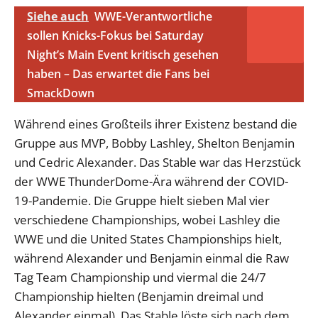
Siehe auch
WWE-Verantwortliche
sollen Knicks-Fokus bei Saturday
Night’s Main Event kritisch gesehen
haben – Das erwartet die Fans bei
SmackDown
Während eines Großteils ihrer Existenz bestand die
Gruppe aus MVP, Bobby Lashley, Shelton Benjamin
und Cedric Alexander. Das Stable war das Herzstück
der WWE ThunderDome-Ära während der COVID-
19-Pandemie. Die Gruppe hielt sieben Mal vier
verschiedene Championships, wobei Lashley die
WWE und die United States Championships hielt,
während Alexander und Benjamin einmal die Raw
Tag Team Championship und viermal die 24/7
Championship hielten (Benjamin dreimal und
Alexander einmal). Das Stable löste sich nach dem