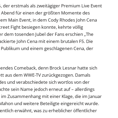
der erstmals als zweitägiger Premium Live Event
te Abend für einen der größten Momente des
em Main Event, in dem Cody Rhodes John Cena
et Fight besiegen konnte, kehrte völlig
er dem tosenden Jubel der Fans erschien „The
ackierte John Cena mit einem brutalen F5. Die
 Publikum und einem geschlagenen Cena, der
hendes Comeback, denn Brock Lesnar hatte sich
t aus dem WWE-TV zurückgezogen. Damals
des und verabschiedete sich wortlos von der
chte sein Name jedoch erneut auf – allerdings
n im Zusammenhang mit einer Klage, die im Januar
Mahon und weitere Beteiligte eingereicht wurde.
ntlich erwähnt, was zu erheblicher öffentlicher