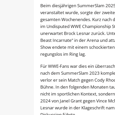
Beim diesjährigen SummerSlam 2025, 
veranstaltet wurde, sorgte der zwei
gesamten Wochenendes. Kurz nach d
im Undisputed WWE Championship Stre
unerwartet Brock Lesnar zurück. Unt
Beast Incarnate“ in der Arena und att
Show endete mit einem schockierten
regungslos im Ring lag.
Für WWE-Fans war dies ein überrasc
nach dem SummerSlam 2023 komplet
verlor er sein Match gegen Cody Rho
Bühne. In den folgenden Monaten tau
nicht im sportlichen Kontext, sonder
2024 von Janel Grant gegen Vince Mc
Lesnar wurde in der Klageschrift name
Diskussion führte.