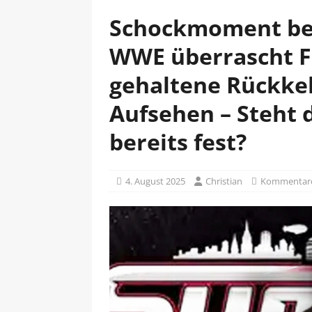
Schockmoment be
WWE überrascht F
gehaltene Rückkeh
Aufsehen – Steht
bereits fest?
4. August 2025
Christian
Kommentare 