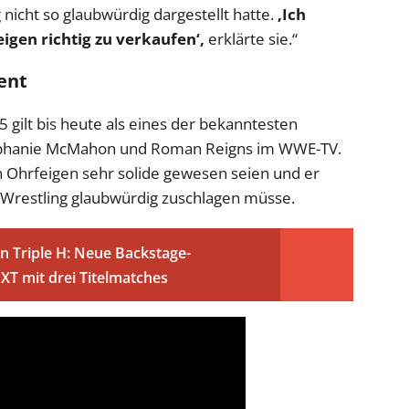
nicht so glaubwürdig dargestellt hatte.
‚Ich
igen richtig zu verkaufen‘,
erklärte sie.“
ent
ilt bis heute als eines der bekanntesten
ephanie McMahon und Roman Reigns im WWE-TV.
en Ohrfeigen sehr solide gewesen seien und er
 Wrestling glaubwürdig zuschlagen müsse.
n Triple H: Neue Backstage-
T mit drei Titelmatches