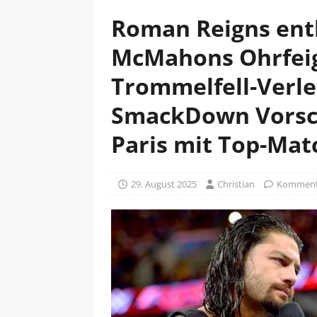
Roman Reigns enth
McMahons Ohrfeig
Trommelfell-Verl
SmackDown Vorsch
Paris mit Top-Mat
29. August 2025
Christian
Kommenta