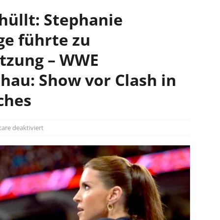
üllt: Stephanie
e führte zu
etzung – WWE
au: Show vor Clash in
ches
re deaktiviert