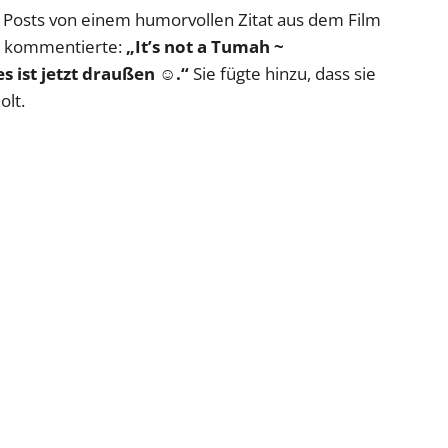
s Posts von einem humorvollen Zitat aus dem Film
gt kommentierte:
„It’s not a Tumah ~
s ist jetzt draußen ☺️.“
Sie fügte hinzu, dass sie
olt.