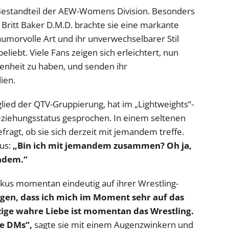
r Bestandteil der AEW-Womens Division. Besonders
 Britt Baker D.M.D. brachte sie eine markante
humorvolle Art und ihr unverwechselbarer Stil
iebt. Viele Fans zeigen sich erleichtert, nun
senheit zu haben, und senden ihr
ien.
ied der QTV-Gruppierung, hat im „Lightweights“-
eziehungsstatus gesprochen. In einem seltenen
gefragt, ob sie sich derzeit mit jemandem treffe.
aus:
„Bin ich mit jemandem zusammen? Oh ja,
andem.“
r Fokus momentan eindeutig auf ihrer Wrestling-
agen, dass ich mich im Moment sehr auf das
zige wahre Liebe ist momentan das Wrestling.
ne DMs“,
sagte sie mit einem Augenzwinkern und