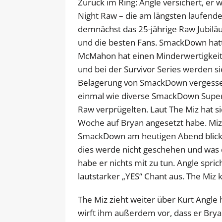
Zurück im Ring: Angle versichert, er
Night Raw – die am längsten laufen
demnächst das 25-jährige Raw Jubilä
und die besten Fans. SmackDown hatt
McMahon hat einen Minderwertigkeits
und bei der Survivor Series werden si
Belagerung von SmackDown vergessen
einmal wie diverse SmackDown Super
Raw verprügelten. Laut The Miz hat si
Woche auf Bryan angesetzt habe. Miz
SmackDown am heutigen Abend blicken
dies werde nicht geschehen und was di
habe er nichts mit zu tun. Angle spric
lautstarker „YES“ Chant aus. The Miz
The Miz zieht weiter über Kurt Angle 
wirft ihm außerdem vor, dass er Br