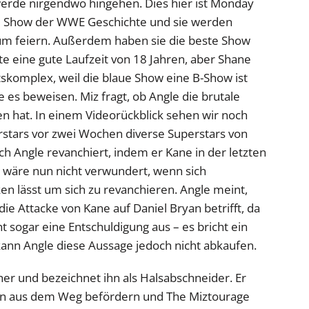
 werde nirgendwo hingehen. Dies hier ist Monday
de Show der WWE Geschichte und sie werden
um feiern. Außerdem haben sie die beste Show
e eine gute Laufzeit von 18 Jahren, aber Shane
komplex, weil die blaue Show eine B-Show ist
e es beweisen. Miz fragt, ob Angle die brutale
 hat. In einem Videorückblick sehen wir noch
stars vor zwei Wochen diverse Superstars von
ch Angle revanchiert, indem er Kane in der letzten
 wäre nun nicht verwundert, wenn sich
 lässt um sich zu revanchieren. Angle meint,
e Attacke von Kane auf Daniel Bryan betrifft, da
ht sogar eine Entschuldigung aus – es bricht ein
 kann Angle diese Aussage jedoch nicht abkaufen.
her und bezeichnet ihn als Halsabschneider. Er
yan aus dem Weg befördern und The Miztourage