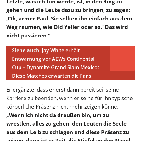
Letzte, was ich tun werde, ist, in den Ring zu
gehen und die Leute dazu zu bringen, zu sagen:
‚Oh, armer Paul. Sie sollten ihn einfach aus dem
Weg räumen, wie Old Yeller oder so.‘ Das wird
nicht passieren.“
Siehe auch
Jay White erhält
Entwarnung vor AEWs Continental
Cup – Dynamite Grand Slam Mexico:
Diese Matches erwarten die Fans
Er ergänzte, dass er erst dann bereit sei, seine
Karriere zu beenden, wenn er seine für ihn typische
körperliche Präsenz nicht mehr zeigen könne:
„Wenn ich nicht da draußen bin, um zu
wrestlen, alles zu geben, den Leuten die Seele
aus dem Leib zu schlagen und diese Präsenz zu
zeigen, dann ist es Zeit, die Stiefel an den Nagel