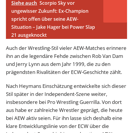
Siehe auch
Scorpio Sky vor
ungewisser Zukunft: Ex-Champion
spricht offen über seine AEW-
Situation – Jake Hager bei Power Slap
21 ausgeknockt
Auch der Wrestling-Stil vieler AEW-Matches erinnere
ihn an die legendäre Fehde zwischen Rob Van Dam
und Jerry Lynn aus dem Jahr 1999, die zu den
prägendsten Rivalitäten der ECW-Geschichte zählt.
Nach Heymans Einschätzung entwickelte sich dieser
Stil später in der Independent-Szene weiter,
insbesondere bei Pro Wrestling Guerrilla. Von dort
aus habe er zahlreiche Wrestler geprägt, die heute
bei AEW aktiv seien. Für ihn lasse sich deshalb eine
klare Entwicklungslinie von der ECW über die