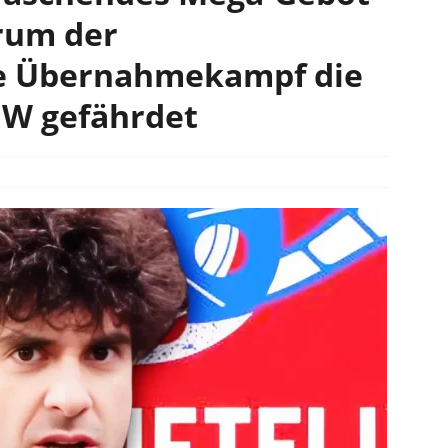
rum der
e Übernahmekampf die
EW gefährdet