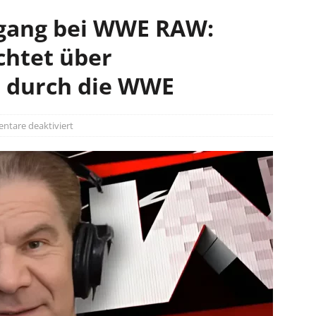
gang bei WWE RAW:
chtet über
 durch die WWE
tare deaktiviert