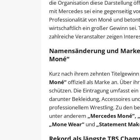
die Organisation diese Darstellung ö
mit Mercedes sei eine gegenseitig vor
Professionalität von Moné und betont
wirtschaftlich ein großer Gewinn sei. 
zahlreiche Veranstalter zeigen Interes
Namensänderung und Marken
Moné“
Kurz nach ihrem zehnten Titelgewin
Moné“
offiziell als Marke an. Über 
schützen. Die Eintragung umfasst ein
darunter Bekleidung, Accessoires 
professionellem Wrestling. Zu den b
unter anderem
„Mercedes Moné“, „M
„Mone Wear“
und
„Statement Mak
Rekord als längste TBS Cham