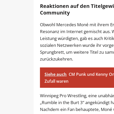
Reaktionen auf den Titelgewi
Community
Obwohl Mercedes Moné mit ihrem Erfol
Resonanz im Internet gemischt aus. W
Leistung würdigten, gab es auch Krit
sozialen Netzwerken wurde ihr vorgew
Sprungbrett, um weitere Titel zu samm
zurückzukehren.
Siehe auch
CM Punk und Kenny Ome
Zufall waren
Winnipeg Pro Wrestling, eine unabhän
„Rumble in the Burt 3“ angekündigt ha
Nachdem ein Fan behauptete, Moné wü