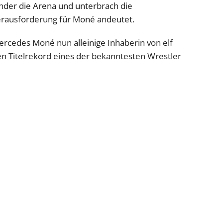
lander die Arena und unterbrach die
erausforderung für Moné andeutet.
rcedes Moné nun alleinige Inhaberin von elf
den Titelrekord eines der bekanntesten Wrestler