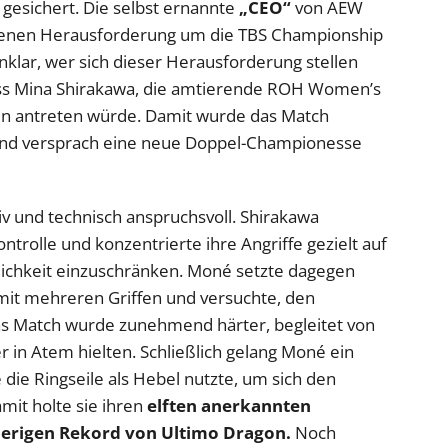
 gesichert. Die selbst ernannte
„CEO“
von AEW
 offenen Herausforderung um die TBS Championship
klar, wer sich dieser Herausforderung stellen
dass Mina Shirakawa, die amtierende ROH Women’s
in antreten würde. Damit wurde das Match
ell und versprach eine neue Doppel-Championesse
iv und technisch anspruchsvoll. Shirakawa
trolle und konzentrierte ihre Angriffe gezielt auf
ichkeit einzuschränken. Moné setzte dagegen
e mit mehreren Griffen und versuchte, den
s Match wurde zunehmend härter, begleitet von
r in Atem hielten. Schließlich gelang Moné ein
 die Ringseile als Hebel nutzte, um sich den
mit holte sie ihren
elften anerkannten
sherigen Rekord von Ultimo Dragon.
Noch