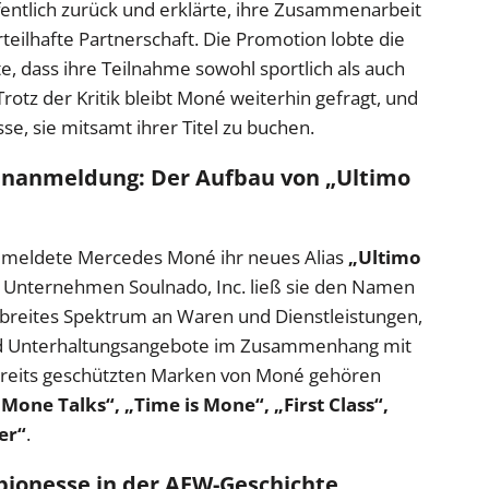
ffentlich zurück und erklärte, ihre Zusammenarbeit
teilhafte Partnerschaft. Die Promotion lobte die
e, dass ihre Teilnahme sowohl sportlich als auch
Trotz der Kritik bleibt Moné weiterhin gefragt, und
se, sie mitsamt ihrer Titel zu buchen.
anmeldung: Der Aufbau von „Ultimo
n meldete Mercedes Moné ihr neues Alias
„Ultimo
ihr Unternehmen Soulnado, Inc. ließ sie den Namen
 breites Spektrum an Waren und Dienstleistungen,
und Unterhaltungsangebote im Zusammenhang mit
ereits geschützten Marken von Moné gehören
one Talks“, „Time is Mone“, „First Class“,
er“
.
pionesse in der AEW-Geschichte