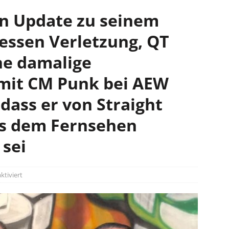
in Update zu seinem
dessen Verletzung, QT
ne damalige
mit CM Punk bei AEW
dass er von Straight
us dem Fernsehen
sei
tiviert