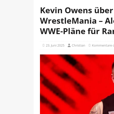
Kevin Owens über 
WrestleMania – Ale
WWE-Pläne für Ra
23. Juni 2025
Christian
Kommentare de