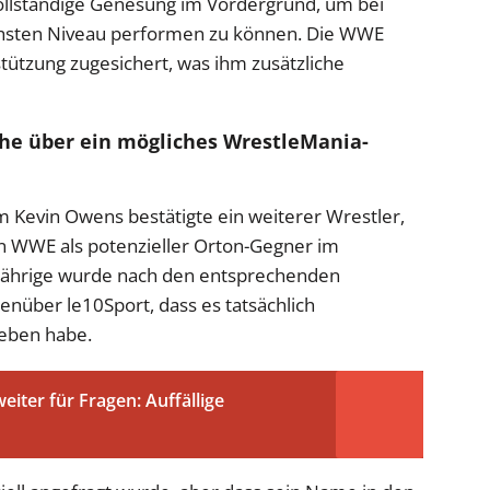
 vollständige Genesung im Vordergrund, um bei
chsten Niveau performen zu können. Die WWE
stützung zugesichert, was ihm zusätzliche
che über ein mögliches WrestleMania-
m Kevin Owens bestätigte ein weiterer Wrestler,
on WWE als potenzieller Orton-Gegner im
0-Jährige wurde nach den entsprechenden
enüber le10Sport, dass es tatsächlich
geben habe.
eiter für Fragen: Auffällige