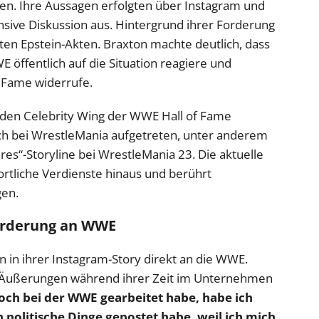
en. Ihre Aussagen erfolgten über Instagram und
ensive Diskussion aus. Hintergrund ihrer Forderung
nten Epstein-Akten. Braxton machte deutlich, dass
 öffentlich auf die Situation reagiere und
f Fame widerrufe.
 den Celebrity Wing der WWE Hall of Fame
 bei WrestleMania aufgetreten, unter anderem
ires“-Storyline bei WrestleMania 23. Die aktuelle
ortliche Verdienste hinaus und berührt
gen.
Forderung an WWE
n in ihrer Instagram-Story direkt an die WWE.
che Äußerungen während ihrer Zeit im Unternehmen
noch bei der WWE gearbeitet habe, habe ich
olitische Dinge gepostet habe, weil ich mich