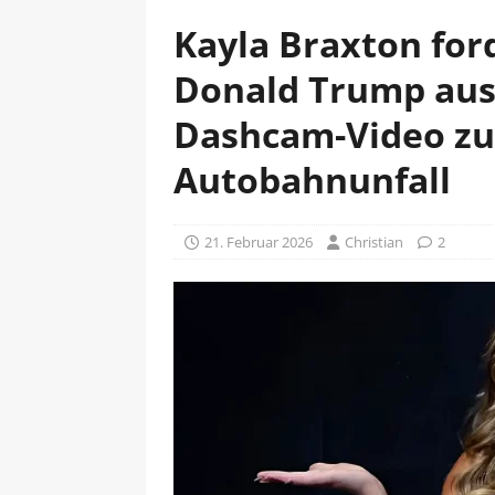
Kayla Braxton for
Donald Trump aus
Dashcam-Video z
Autobahnunfall
21. Februar 2026
Christian
2