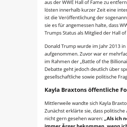
aus der WWE Hall of Fame zu entfern
lösten innerhalb kurzer Zeit eine int
ist die Veröffentlichung der sogenan
sie es für angemessen halte, dass WWE
Trumps Status als Mitglied der Hall o
Donald Trump wurde im Jahr 2013 in
aufgenommen. Zuvor war er mehrfach
im Rahmen der „Battle of the Billiona
Debatte geht jedoch deutlich über sp
gesellschaftliche sowie politische Fra
Kayla Braxtons öffentliche 
Mittlerweile wandte sich Kayla Braxto
Zunächst erklärte sie, dass politis
nicht gern gesehen waren:
„Als ich 
immer Ärger bekommen, wenn ich p