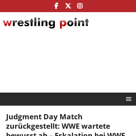
Judgment Day Match
zurückgestellt: WWE wartete
bewusst ab – Eskalation bei WWE