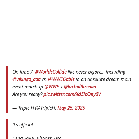
On June 7,
#WorldsCollide
like never before… including
@vikingo_aaa
vs.
@WWEGable
in an absolute dream main
event matchup.
@WWE
x
@luchalibreaaa
Are you ready?
pic.twitter.com/Xd5iaOny6V
— Triple H (@TripleH)
May 25, 2025
It’s official.
Cena. Paul. Rhodes. Uso.