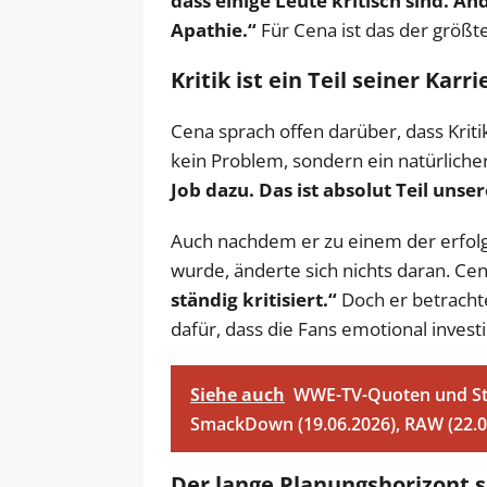
dass einige Leute kritisch sind. An
Apathie.“
Für Cena ist das der größte
Kritik ist ein Teil seiner Karri
Cena sprach offen darüber, dass Kritik
kein Problem, sondern ein natürlicher
Job dazu. Das ist absolut Teil unser
Auch nachdem er zu einem der erfolg
wurde, änderte sich nichts daran. Cena
ständig kritisiert.“
Doch er betrachtet
dafür, dass die Fans emotional investi
Siehe auch
WWE-TV-Quoten und Str
SmackDown (19.06.2026), RAW (22.06
Der lange Planungshorizont s