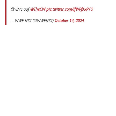
📺 8/7c auf
@TheCW
pic.twitter.com/JfWPfAxPYO
— WWE NXT (@WWENXT)
October 14, 2024