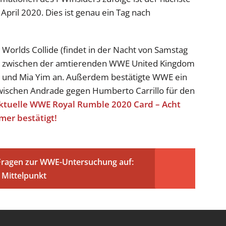
April 2020. Dies ist genau ein Tag nach
Worlds Collide (findet in der Nacht von Samstag
tch zwischen der amtierenden WWE United Kingdom
und Mia Yim an. Außerdem bestätigte WWE ein
wischen Andrade gegen Humberto Carrillo für den
ktuelle WWE Royal Rumble 2020 Card – Acht
er bestätigt!
 Fragen zur WWE-Untersuchung auf:
 Mittelpunkt