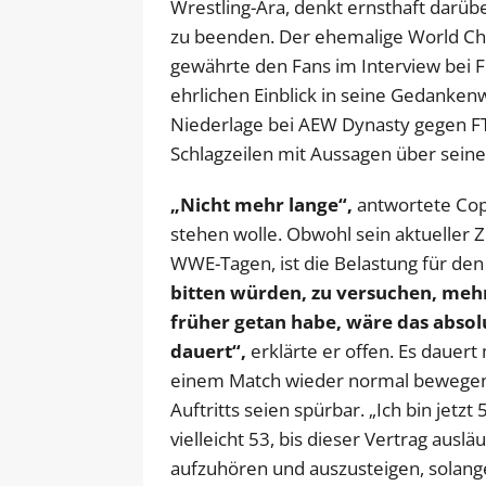
Wrestling-Ära, denkt ernsthaft darübe
zu beenden. Der ehemalige World Cha
gewährte den Fans im Interview bei F
ehrlichen Einblick in seine Gedanken
Niederlage bei AEW Dynasty gegen F
Schlagzeilen mit Aussagen über seine
„Nicht mehr lange“,
antwortete Cope
stehen wolle. Obwohl sein aktueller Ze
WWE-Tagen, ist die Belastung für den
bitten würden, zu versuchen, mehr 
früher getan habe, wäre das absolu
dauert“,
erklärte er offen. Es dauert
einem Match wieder normal bewegen 
Auftritts seien spürbar. „Ich bin jetzt
vielleicht 53, bis dieser Vertrag auslä
aufzuhören und auszusteigen, solang