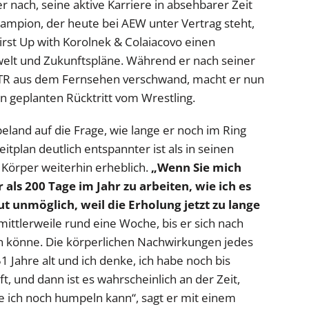
r nach, seine aktive Karriere in absehbarer Zeit
mpion, der heute bei AEW unter Vertrag steht,
irst Up with Korolnek & Colaiacovo einen
welt und Zukunftspläne. Während er nach seiner
TR aus dem Fernsehen verschwand, macht er nun
n geplanten Rücktritt vom Wrestling.
land auf die Frage, wie lange er noch im Ring
itplan deutlich entspannter ist als in seinen
 Körper weiterhin erheblich.
„Wenn Sie mich
als 200 Tage im Jahr zu arbeiten, wie ich es
t unmöglich, weil die Erholung jetzt zu lange
 mittlerweile rund eine Woche, bis er sich nach
könne. Die körperlichen Nachwirkungen jedes
 51 Jahre alt und ich denke, ich habe noch bis
uft, und dann ist es wahrscheinlich an der Zeit,
e ich noch humpeln kann“, sagt er mit einem