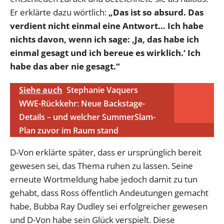
Er erklärte dazu wörtlich:
„Das ist so absurd. Das
verdient nicht einmal eine Antwort… Ich habe
nichts davon, wenn ich sage: ‚Ja, das habe ich
einmal gesagt und ich bereue es wirklich.‘ Ich
habe das aber nie gesagt.“
Siehe auch
Stephanie Vaquers
WWE-Rückkehr: Neue Backstage-
Details – und welcher SummerSlam-
Plan zuvor im Raum stand
D-Von erklärte später, dass er ursprünglich bereit
gewesen sei, das Thema ruhen zu lassen. Seine
erneute Wortmeldung habe jedoch damit zu tun
gehabt, dass Ross öffentlich Andeutungen gemacht
habe, Bubba Ray Dudley sei erfolgreicher gewesen
und D-Von habe sein Glück verspielt. Diese