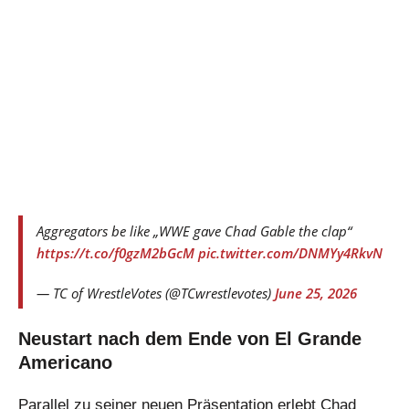
Aggregators be like „WWE gave Chad Gable the clap“
https://t.co/f0gzM2bGcM
pic.twitter.com/DNMYy4RkvN
— TC of WrestleVotes (@TCwrestlevotes)
June 25, 2026
Neustart nach dem Ende von El Grande
Americano
Parallel zu seiner neuen Präsentation erlebt Chad