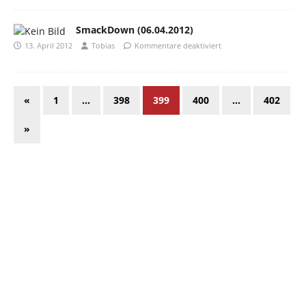
SmackDown (06.04.2012)
13. April 2012
Tobias
Kommentare deaktiviert
«
1
…
398
399
400
…
402
»