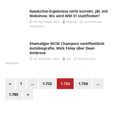
RawActive-Ergebnisse nicht korrekt, JBL mit
Webshow, Wo wird WM 31 stattfinden?
28. November 2012
Mathias
Kommentare
deaktiviert
Ehemaliger WCW Champion veröffentlicht
Autobiografie, Mick Foley über Dean
Ambrose
28. November 2012
Kai
Kommentare
deaktiviert
«
1
…
1.732
1.733
1.734
…
1.785
»