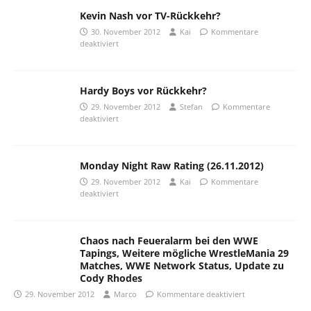
Kevin Nash vor TV-Rückkehr?
30. November 2012
Kai
Kommentare
deaktiviert
Hardy Boys vor Rückkehr?
29. November 2012
Stefan
Kommentare
deaktiviert
Monday Night Raw Rating (26.11.2012)
29. November 2012
Kai
Kommentare
deaktiviert
Chaos nach Feueralarm bei den WWE
Tapings, Weitere mögliche WrestleMania 29
Matches, WWE Network Status, Update zu
Cody Rhodes
29. November 2012
Marco
Kommentare deaktiviert