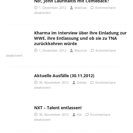
No!, John Laurinaitis mit Comeback?
1. Dezember 2012
Mathias
Kommentare
deaktiviert
Kharma im Interview über ihre Einladung zur
WWE, ihre Entlassung und ob sie zu TNA
zurückkehren würde
1. Dezember 2012
Maurice
Kommentare
deaktiviert
Aktuelle Ausfälle (30.11.2012)
30. November 2012
Stefan
Kommentare
deaktiviert
NXT – Talent entlassen!
30. November 2012
Kai
Kommentare
deaktiviert