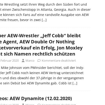
lite Wrestling setzt ihren Weg durch den Süden fort und
 einen Zwischenstopp in Atlanta, Georgia. Auch in dieser
e können sich Fans auf eine randvolle Ausgabe von AEW
ite freuen, bevor in zwei
[…]
er AEW-Wrestler „Jeff Cobb“ bleibt
e Agent, AEW Double Or Nothing
ketvorverkauf ein Erfolg, Jon Moxley
st sich Namen rechtlich schützen
. Februar 2020
Marco
Kommentare deaktiviert
 Mike Johnson vom PWInsider berichtet, soll der Indy-
ler Jeff Cobb noch keinen AEW Vertrag unterzeichnet
 und dies obwohl der 37-Jährige in der vergangenen
e sein Debüt bei AEW Dynamite gab. Cobb ist
[…]
eos: AEW Dynamite (12.02.2020)
. Februar 2020
Marco
Kommentare deaktiviert