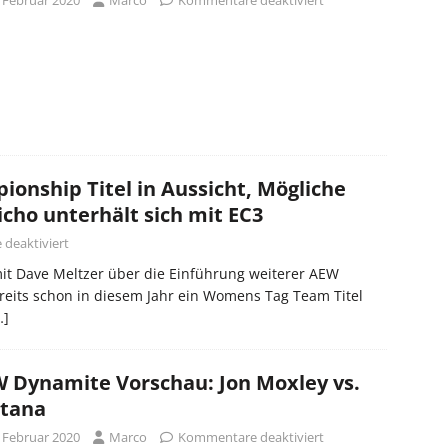
onship Titel in Aussicht, Mögliche
icho unterhält sich mit EC3
deaktiviert
it Dave Meltzer über die Einführung weiterer AEW
reits schon in diesem Jahr ein Womens Tag Team Titel
…]
 Dynamite Vorschau: Jon Moxley vs.
tana
. Februar 2020
Marco
Kommentare deaktiviert