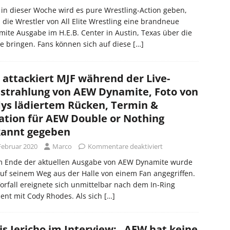
in dieser Woche wird es pure Wrestling-Action geben,
die Wrestler von All Elite Wrestling eine brandneue
ite Ausgabe im H.E.B. Center in Austin, Texas über die
 bringen. Fans können sich auf diese
[…]
 attackiert MJF während der Live-
strahlung von AEW Dynamite, Foto von
ys lädiertem Rücken, Termin &
ation für AEW Double or Nothing
annt gegeben
 Februar 2020
Marco
Kommentare deaktiviert
m Ende der aktuellen Ausgabe von AEW Dynamite wurde
uf seinem Weg aus der Halle von einem Fan angegriffen.
orfall ereignete sich unmittelbar nach dem In-Ring
ent mit Cody Rhodes. Als sich
[…]
is Jericho im Interview: „AEW hat keine