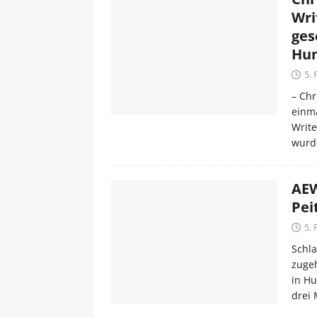
Wri
ges
Hun
5.
– Chr
einma
Write
wurd
AEW
Pei
5.
Schla
zuge
in Hu
drei 