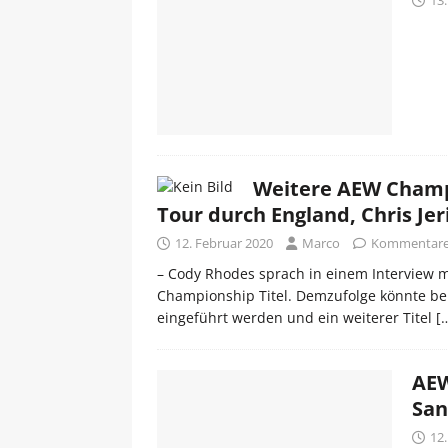
Weitere AEW Champi
Tour durch England, Chris Jer
12. Februar 2020
Marco
Kommentare 
– Cody Rhodes sprach in einem Interview m
Championship Titel. Demzufolge könnte be
eingeführt werden und ein weiterer Titel
[
AEW
San
12