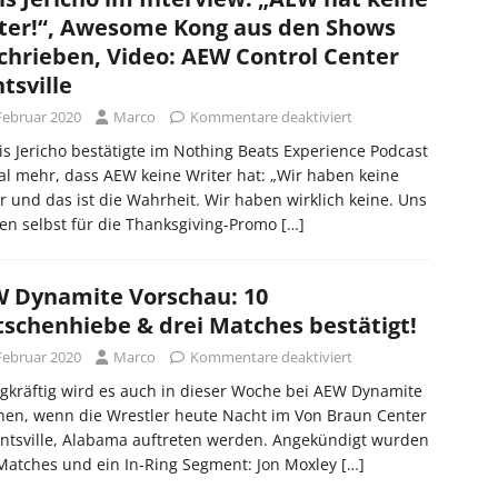
ter!“, Awesome Kong aus den Shows
chrieben, Video: AEW Control Center
tsville
 Februar 2020
Marco
Kommentare deaktiviert
is Jericho bestätigte im Nothing Beats Experience Podcast
l mehr, dass AEW keine Writer hat: „Wir haben keine
r und das ist die Wahrheit. Wir haben wirklich keine. Uns
en selbst für die Thanksgiving-Promo
[…]
 Dynamite Vorschau: 10
tschenhiebe & drei Matches bestätigt!
 Februar 2020
Marco
Kommentare deaktiviert
gkräftig wird es auch in dieser Woche bei AEW Dynamite
hen, wenn die Wrestler heute Nacht im Von Braun Center
ntsville, Alabama auftreten werden. Angekündigt wurden
Matches und ein In-Ring Segment: Jon Moxley
[…]