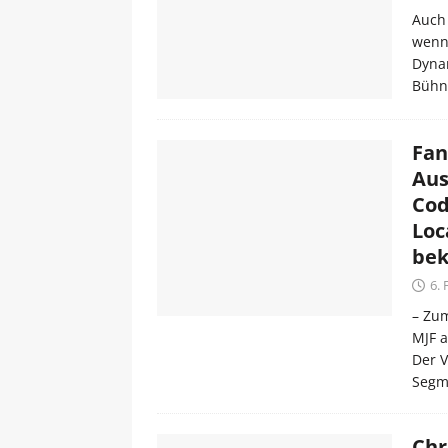
Auch 
wenn 
Dynam
Bühne
Fan
Aus
Cod
Loc
bek
6.
– Zu
MJF a
Der V
Segm
Chr