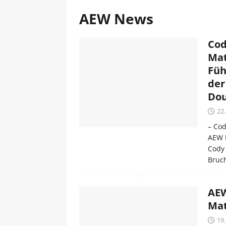
AEW News
Cod
Mat
Füh
der
Dou
22
– Cod
AEW 
Cody 
Bruc
AEW
Mat
19