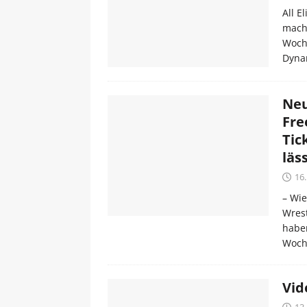
All E
macht
Woch
Dynam
Neu
Fre
Tic
läs
16
– Wie
Wrest
haben
Woch
Vid
13