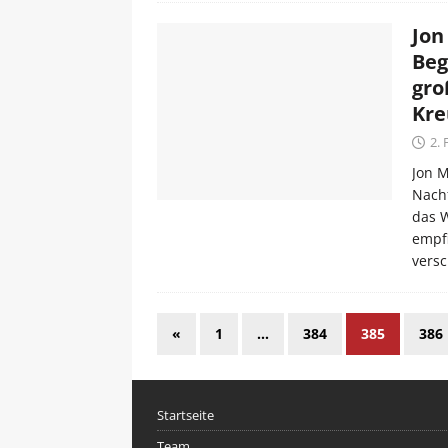
Jon
Beg
gro
Kre
2.
Jon M
Nachf
das W
empfi
vers
«
1
…
384
385
386
Startseite
Team