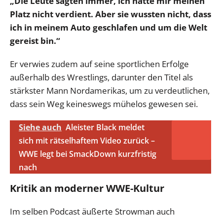
„Die Leute sagten immer, ich hätte mir meinen
Platz nicht verdient. Aber sie wussten nicht, dass
ich in meinem Auto geschlafen und um die Welt
gereist bin.“
Er verwies zudem auf seine sportlichen Erfolge
außerhalb des Wrestlings, darunter den Titel als
stärkster Mann Nordamerikas, um zu verdeutlichen,
dass sein Weg keineswegs mühelos gewesen sei.
Siehe auch
Aleister Black meldet
sich mit rätselhaftem Video zurück –
WWE legt bei SmackDown kurzfristig
nach
Kritik an moderner WWE-Kultur
Im selben Podcast äußerte Strowman auch