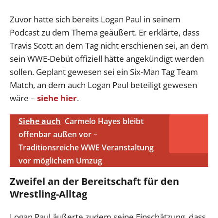
Zuvor hatte sich bereits Logan Paul in seinem
Podcast zu dem Thema geäußert. Er erklärte, dass
Travis Scott an dem Tag nicht erschienen sei, an dem
sein WWE-Debüt offiziell hätte angekündigt werden
sollen. Geplant gewesen sei ein Six-Man Tag Team
Match, an dem auch Logan Paul beteiligt gewesen
wäre –
siehe hier
.
Siehe auch
Carmelo Hayes bleibt
offenbar außen vor –
Traditionsreiche WWE Veranstaltung
vor möglichem Umzug
Zweifel an der Bereitschaft für den
Wrestling-Alltag
Logan Paul äußerte zudem seine Einschätzung, dass