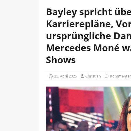
Bayley spricht übe
Karrierepläne, Vo
ursprüngliche Da
Mercedes Moné wa
Shows
23. April 2025
Christian
Kommentare