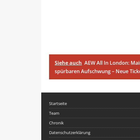
Siehe auch
AEW All In London: Mai
spürbaren Aufschwung – Neue Tick
Startseite
Team
Chronik
Datenschutzerklärung