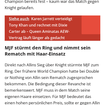
Champion bereits fest – kaum war das Match gegen
Knight gelaufen.
Siehe auch
Karen Jarrett verteidigt
Tony Khan und rechnet mit Dixie
Carter ab – Queen Aminatas AEW-
Vertrag läuft länger als gedacht
MJF stürmt den Ring und nimmt sein
Rematch mit Haar-Einsatz
Direkt nach Allins Sieg über Knight stürmte MJF zum
Ring. Der frühere World Champion hatte bei Double
or Nothing von Allin sein Rematch zugesprochen
bekommen. Die Bedingung dieser Revanche ist
bemerkenswert. MJF muss in dem Match seine
eigenen Haare einsetzen. Für MJF bedeutet das
einen hohen persönlichen Preis, sollte er gegen Allin