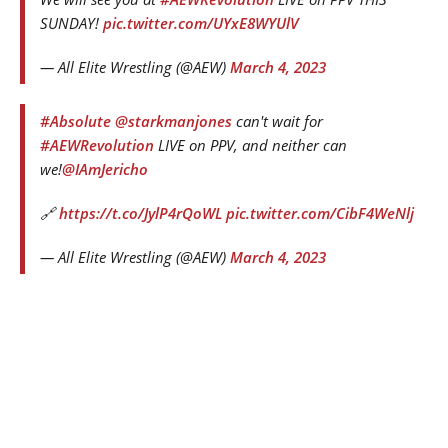
SUNDAY!
pic.twitter.com/UYxE8WYUlV
— All Elite Wrestling (@AEW)
March 4, 2023
#Absolute
@starkmanjones
can't wait for
#AEWRevolution
LIVE on PPV, and neither can
we!
@IAmJericho
🔗
https://t.co/JylP4rQoWL
pic.twitter.com/CibF4WeNlj
— All Elite Wrestling (@AEW)
March 4, 2023