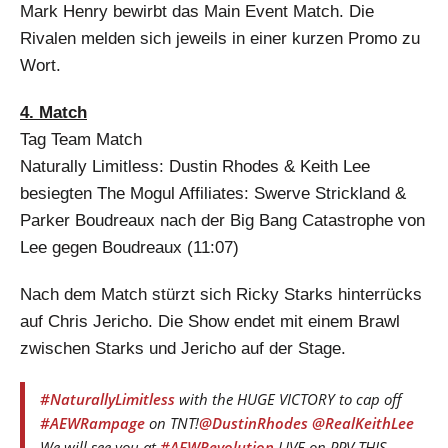
Mark Henry bewirbt das Main Event Match. Die
Rivalen melden sich jeweils in einer kurzen Promo zu
Wort.
4. Match
Tag Team Match
Naturally Limitless: Dustin Rhodes & Keith Lee
besiegten The Mogul Affiliates: Swerve Strickland &
Parker Boudreaux nach der Big Bang Catastrophe von
Lee gegen Boudreaux (11:07)
Nach dem Match stürzt sich Ricky Starks hinterrücks
auf Chris Jericho. Die Show endet mit einem Brawl
zwischen Starks und Jericho auf der Stage.
#NaturallyLimitless
with the HUGE VICTORY to cap off
#AEWRampage
on TNT!
@DustinRhodes
@RealKeithLee
We will see you at
#AEWRevolution
LIVE on PPV THIS