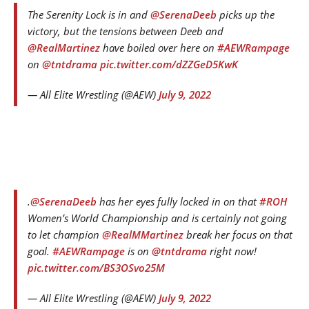
The Serenity Lock is in and
@SerenaDeeb
picks up the
victory, but the tensions between Deeb and
@RealMartinez
have boiled over here on
#AEWRampage
on
@tntdrama
pic.twitter.com/dZZGeD5KwK
— All Elite Wrestling (@AEW)
July 9, 2022
.
@SerenaDeeb
has her eyes fully locked in on that
#ROH
Women’s World Championship and is certainly not going
to let champion
@RealMMartinez
break her focus on that
goal.
#AEWRampage
is on
@tntdrama
right now!
pic.twitter.com/BS3OSvo25M
— All Elite Wrestling (@AEW)
July 9, 2022