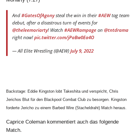
And
#GatesOfAgony
steal the win in their
#AEW
tag team
debut, after a disastrous turn of events for
@theleemoriarty
! Watch
#AEWRampage
on
@tntdrama
right now!
pic.twitter.com/jPaBw0Ea4O
— All Elite Wrestling (@AEW)
July 9, 2022
Backstage: Eddie Kingston lobt Takeshita und verspricht, Chris
Jerichos Blut für den Blackpool Combat Club zu besorgen. Kingston
forderte Jericho zu einem Barbed Wire (Stacheldraht) Match heraus.
Caprice Coleman kommentiert auch das folgende
Match.