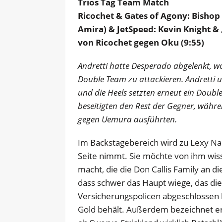
Trios Tag Team Match
Ricochet & Gates of Agony: Bishop
Amira) & JetSpeed: Kevin Knight & 
von Ricochet gegen Oku (9:55)
Andretti hatte Desperado abgelenkt, 
Double Team zu attackieren. Andretti 
und die Heels setzten erneut ein Doubl
beseitigten den Rest der Gegner, währ
gegen Uemura ausführten.
Im Backstagebereich wird zu Lexy Nair
Seite nimmt. Sie möchte von ihm wiss
macht, die die Don Callis Family an d
dass schwer das Haupt wiege, das die 
Versicherungspolicen abgeschlossen h
Gold behält. Außerdem bezeichnet er P