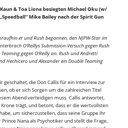
 Kaun & Toa Liona besiegten Michael Oku (w/
„Speedball“ Mike Bailey nach der Spirit Gun
woraufhin er und Rush begannen, den NJPW-Star im
unterbrach O’Reillys Submission-Versuch gegen Rush
e Teaming gegen O’Reilly an. Rush und Andretti
end Hechicero und Alexander ein Double Teaming
 geschaltet, die Don Callis für ein Interview zur
en, ob er sich Sorgen um die zahlreichen Titel
iesem Abend verteidigen muss. Callis antwortet,
Krone trägt, und betont, dass er die wertvollsten
abe, um sicherzustellen, dass seine Gruppe ihr
rince Nana als Psychotiker und stellt die Frage,