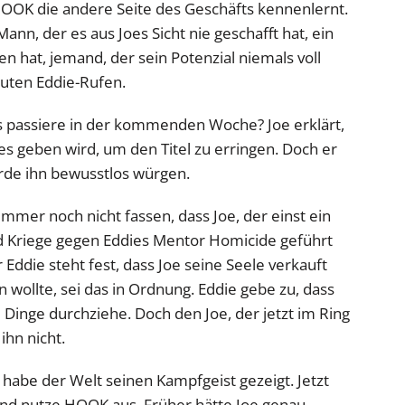
HOOK die andere Seite des Geschäfts kennenlernt.
Mann, der es aus Joes Sicht nie geschafft hat, ein
ten hat, jemand, der sein Potenzial niemals voll
auten Eddie-Rufen.
 passiere in der kommenden Woche? Joe erklärt,
les geben wird, um den Titel zu erringen. Doch er
rde ihn bewusstlos würgen.
mmer noch nicht fassen, dass Joe, der einst ein
Kriege gegen Eddies Mentor Homicide geführt
r Eddie steht fest, dass Joe seine Seele verkauft
wollte, sei das in Ordnung. Eddie gebe zu, dass
d Dinge durchziehe. Doch den Joe, der jetzt im Ring
ihn nicht.
, habe der Welt seinen Kampfgeist gezeigt. Jetzt
und nutze HOOK aus. Früher hätte Joe genau