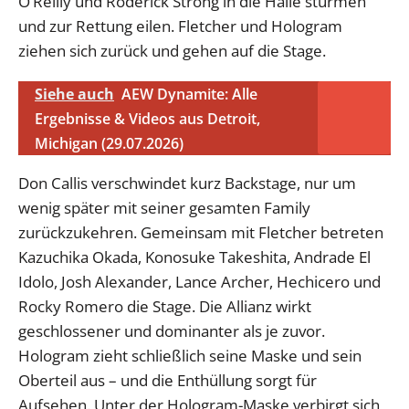
O’Reilly und Roderick Strong in die Halle stürmen
und zur Rettung eilen. Fletcher und Hologram
ziehen sich zurück und gehen auf die Stage.
Siehe auch
AEW Dynamite: Alle
Ergebnisse & Videos aus Detroit,
Michigan (29.07.2026)
Don Callis verschwindet kurz Backstage, nur um
wenig später mit seiner gesamten Family
zurückzukehren. Gemeinsam mit Fletcher betreten
Kazuchika Okada, Konosuke Takeshita, Andrade El
Idolo, Josh Alexander, Lance Archer, Hechicero und
Rocky Romero die Stage. Die Allianz wirkt
geschlossener und dominanter als je zuvor.
Hologram zieht schließlich seine Maske und sein
Oberteil aus – und die Enthüllung sorgt für
Aufsehen. Unter der Hologram-Maske verbirgt sich