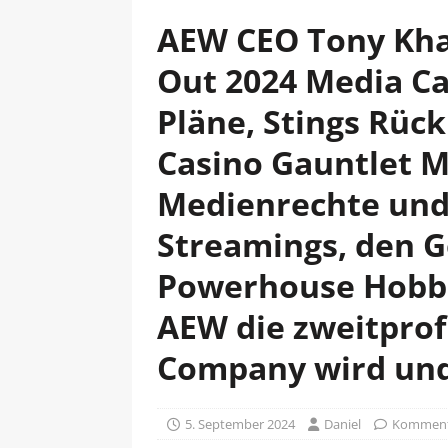
AEW CEO Tony Kha
Out 2024 Media Ca
Pläne, Stings Rückk
Casino Gauntlet M
Medienrechte und
Streamings, den 
Powerhouse Hobbs,
AEW die zweitprof
Company wird un
5. September 2024
Daniel
Kommenta