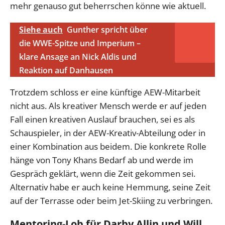
mehr genauso gut beherrschen könne wie aktuell.
Siehe auch
Gunther spricht über
die WWE-Spitze und Imperium –
klare Ansage an Nick Aldis und
Reaktion auf Danhausen
Trotzdem schloss er eine künftige AEW-Mitarbeit
nicht aus. Als kreativer Mensch werde er auf jeden
Fall einen kreativen Auslauf brauchen, sei es als
Schauspieler, in der AEW-Kreativ-Abteilung oder in
einer Kombination aus beidem. Die konkrete Rolle
hänge von Tony Khans Bedarf ab und werde im
Gespräch geklärt, wenn die Zeit gekommen sei.
Alternativ habe er auch keine Hemmung, seine Zeit
auf der Terrasse oder beim Jet-Skiing zu verbringen.
Mentoring-Lob für Darby Allin und Will