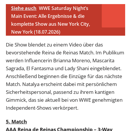
Siehe auch
WWE Saturday Night’s
Main Event: Alle Ergebnisse & die
komplette Show aus New York City,
New York (18.07.2026)
Die Show blendet zu einem Video über das
bevorstehende Reina de Reinas Match. Im Publikum
werden Influencerin Brianna Moreno, Mascarita
Sagrada, El Fantasma und Lady Shani eingeblendet.
Anschließend beginnen die Einzüge für das nächste
Match. Natalya erscheint dabei mit persönlichem
Sicherheitspersonal, passend zu ihrem kantigen
Gimmick, das sie aktuell bei von WWE genehmigten
Independent-Shows verkörpert.
5. Match
AAA Reina de Reinas Championship – 3-Way