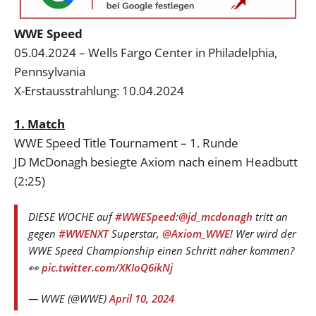
WWE Speed
05.04.2024 – Wells Fargo Center in Philadelphia,
Pennsylvania
X-Erstausstrahlung: 10.04.2024
1. Match
WWE Speed Title Tournament – 1. Runde
JD McDonagh besiegte Axiom nach einem Headbutt
(2:25)
DIESE WOCHE auf
#WWESpeed
:
@jd_mcdonagh
tritt an
gegen
#WWENXT
Superstar,
@Axiom_WWE
! Wer wird der
WWE Speed Championship einen Schritt näher kommen?
👀
pic.twitter.com/XKIoQ6ikNj
— WWE (@WWE)
April 10, 2024