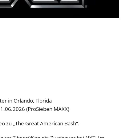
r in Orlando, Florida
 11.06.2026 (ProSieben MAXX)
eo zu „The Great American Bash“.
oker T begrüßen die Zuschauer bei NXT. Im