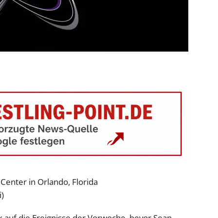
enter in Orlando, Florida
i)
 auf die Ereignisse der Vorwoche, bevor Sean