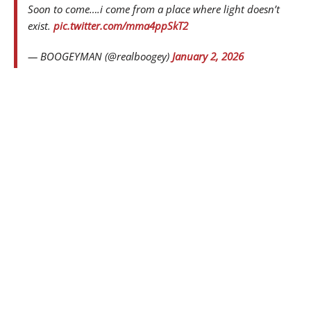
Soon to come….i come from a place where light doesn’t
exist.
pic.twitter.com/mma4ppSkT2
— BOOGEYMAN (@realboogey)
January 2, 2026