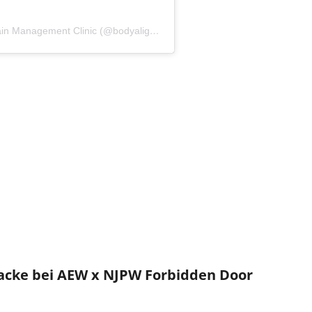
Ein Beitrag geteilt von Saminder Singh – Pain Management Clinic (@bodyalignmentclinic)
tacke bei AEW x NJPW Forbidden Door