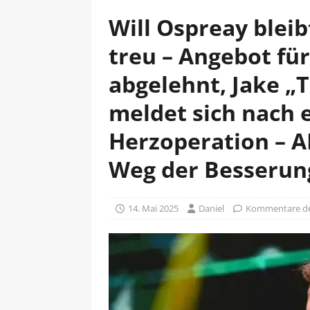
Will Ospreay blei
treu – Angebot f
abgelehnt, Jake „
meldet sich nach 
Herzoperation – 
Weg der Besserun
14. Mai 2025
Daniel
Kommentare dea