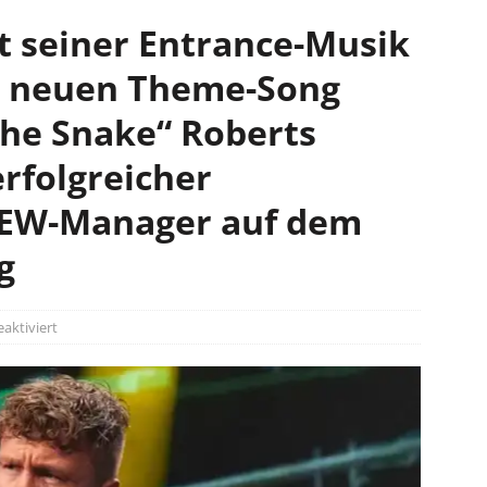
bt seiner Entrance-Musik
ür neuen Theme-Song
The Snake“ Roberts
erfolgreicher
AEW-Manager auf dem
g
ktiviert