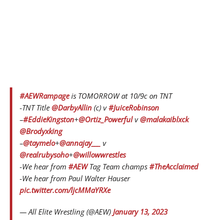
#AEWRampage
is TOMORROW at 10/9c on TNT
-TNT Title
@DarbyAllin
(c) v
#JuiceRobinson
–
#EddieKingston
+
@Ortiz_Powerful
v
@malakaiblxck
@Brodyxking
–
@taymelo
+
@annajay___
v
@realrubysoho
+
@willowwrestles
-We hear from
#AEW
Tag Team champs
#TheAcclaimed
-We hear from Paul Walter Hauser
pic.twitter.com/ljcMMaYRXe
— All Elite Wrestling (@AEW)
January 13, 2023