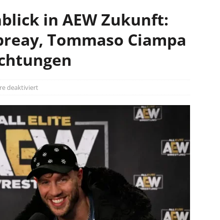
nblick in AEW Zukunft:
spreay, Tommaso Ciampa
ichtungen
 deaktiviert