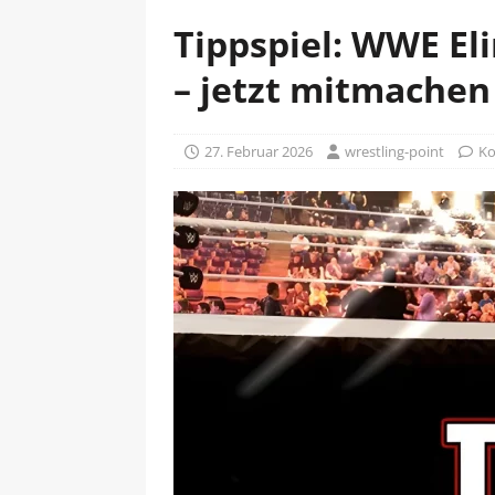
Tippspiel: WWE El
– jetzt mitmachen
27. Februar 2026
wrestling-point
Ko