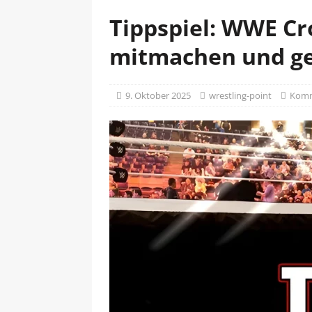
Tippspiel: WWE Cr
mitmachen und g
9. Oktober 2025
wrestling-point
Komm