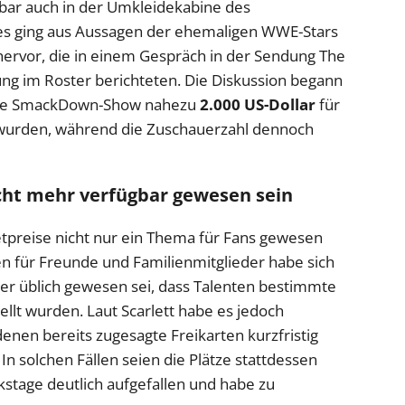
nbar auch in der Umkleidekabine des
ies ging aus Aussagen der ehemaligen WWE-Stars
hervor, die in einem Gespräch in der Sendung The
g im Roster berichteten. Die Diskussion begann
 eine SmackDown-Show nahezu
2.000 US-Dollar
für
t wurden, während die Zuschauerzahl dennoch
nicht mehr verfügbar gewesen sein
ketpreise nicht nur ein Thema für Fans gewesen
en für Freunde und Familienmitglieder habe sich
üher üblich gewesen sei, dass Talenten bestimmte
llt wurden. Laut Scarlett habe es jedoch
nen bereits zugesagte Freikarten kurzfristig
n solchen Fällen seien die Plätze stattdessen
kstage deutlich aufgefallen und habe zu