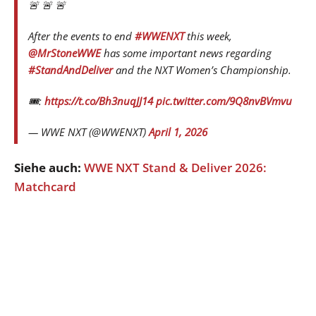
🚨 🚨 🚨
After the events to end
#WWENXT
this week,
@MrStoneWWE
has some important news regarding
#StandAndDeliver
and the NXT Women’s Championship.
🎟️:
https://t.co/Bh3nuqJJ14
pic.twitter.com/9Q8nvBVmvu
— WWE NXT (@WWENXT)
April 1, 2026
Siehe auch:
WWE NXT Stand & Deliver 2026:
Matchcard