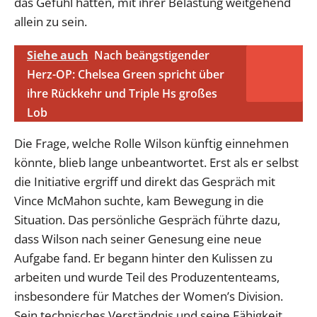
das Gefühl hatten, mit ihrer Belastung weitgehend
allein zu sein.
Siehe auch
Nach beängstigender
Herz-OP: Chelsea Green spricht über
ihre Rückkehr und Triple Hs großes
Lob
Die Frage, welche Rolle Wilson künftig einnehmen
könnte, blieb lange unbeantwortet. Erst als er selbst
die Initiative ergriff und direkt das Gespräch mit
Vince McMahon suchte, kam Bewegung in die
Situation. Das persönliche Gespräch führte dazu,
dass Wilson nach seiner Genesung eine neue
Aufgabe fand. Er begann hinter den Kulissen zu
arbeiten und wurde Teil des Produzententeams,
insbesondere für Matches der Women’s Division.
Sein technisches Verständnis und seine Fähigkeit,